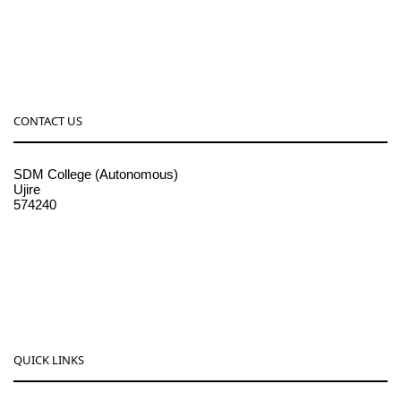
CONTACT US
SDM College (Autonomous)
Ujire
574240
08256-236221, 225
sdmcollege@sdmcujire.in
pgcenter@sdmcujire.in
QUICK LINKS