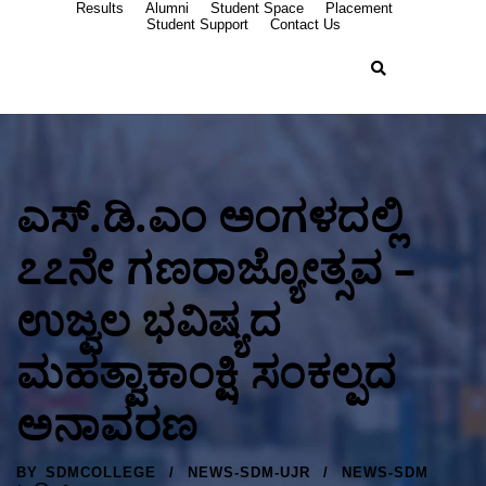
Results
Alumni
Student Space
Placement
Student Support
Contact Us
ಎಸ್.ಡಿ.ಎಂ ಅಂಗಳದಲ್ಲಿ
೭೭ನೇ ಗಣರಾಜ್ಯೋತ್ಸವ –
ಉಜ್ವಲ ಭವಿಷ್ಯದ
ಮಹತ್ವಾಕಾಂಕ್ಷಿ ಸಂಕಲ್ಪದ
ಅನಾವರಣ
BY
SDMCOLLEGE
NEWS-SDM-UJR
NEWS-SDM